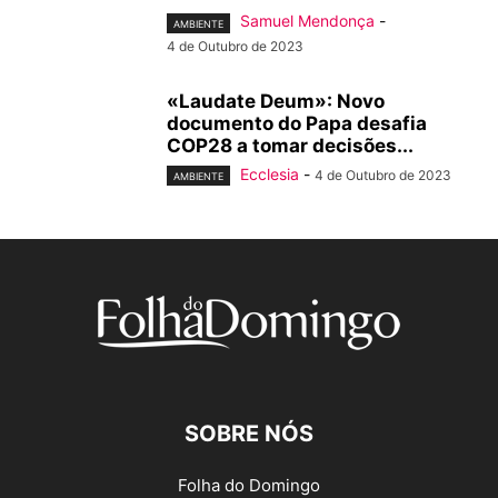
Samuel Mendonça
-
AMBIENTE
4 de Outubro de 2023
«Laudate Deum»: Novo
documento do Papa desafia
COP28 a tomar decisões...
Ecclesia
-
4 de Outubro de 2023
AMBIENTE
SOBRE NÓS
Folha do Domingo