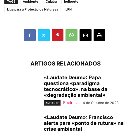
TAGS
Ambiente
Culatra
heliporto
Liga para a Proteção da Natureza
LPN
ARTIGOS RELACIONADOS
«Laudate Deum»: Papa
questiona «paradigma
tecnocrático», na base da
«degradação ambiental»
Ecclesia
-
4 de Outubro de 2023
AMBIENTE
«Laudate Deum»: Francisco
alerta para «ponto de rutura» na
crise ambiental