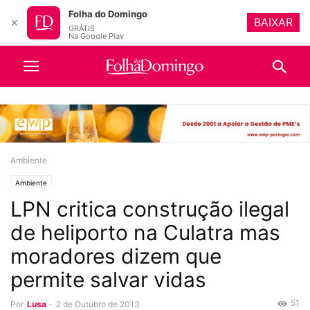
Folha do Domingo
BAIXAR
✕
GRÁTIS
Na Google Play
Ambiente
Ambiente
LPN critica construção ilegal
de heliporto na Culatra mas
moradores dizem que
permite salvar vidas
51
Por
Lusa
-
2 de Outubro de 2013