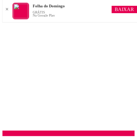
Folha do Domingo
BAIXAR
✕
GRÁTIS
Na Google Play