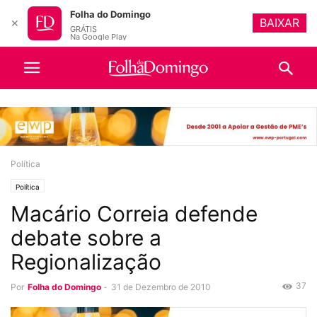
Folha do Domingo
BAIXAR
✕
GRÁTIS
Na Google Play
Política
Política
Macário Correia defende
debate sobre a
Regionalização
37
Por
Folha do Domingo
-
31 de Dezembro de 2010