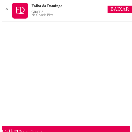
Folha do Domingo
BAIXAR
✕
GRÁTIS
Na Google Play