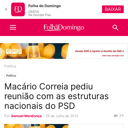
Folha do Domingo
BAIXAR
✕
GRÁTIS
Na Google Play
Política
Política
Macário Correia pediu
reunião com as estruturas
nacionais do PSD
34
Por
Samuel Mendonça
-
25 de Julho de 2013