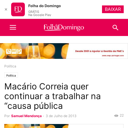
Folha do Domingo
BAIXAR
✕
GRÁTIS
Na Google Play
Política
Política
Macário Correia quer
continuar a trabalhar na
“causa pública
22
Por
Samuel Mendonça
-
3 de Julho de 2013