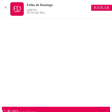
Folha do Domingo
BAIXAR
✕
GRÁTIS
Na Google Play