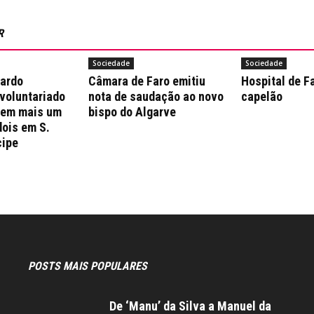
R
Sociedade
Sociedade
nardo
Câmara de Faro emitiu
Hospital de F
 voluntariado
nota de saudação ao novo
capelão
 em mais um
bispo do Algarve
dois em S.
cipe
POSTS MAIS POPULARES
De ‘Manu’ da Silva a Manuel da