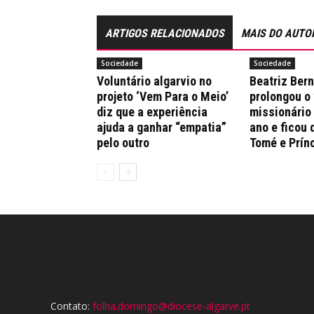
ARTIGOS RELACIONADOS
MAIS DO AUTO
Sociedade
Sociedade
Voluntário algarvio no
Beatriz Ber
projeto ‘Vem Para o Meio’
prolongou o
diz que a experiência
missionário
ajuda a ganhar “empatia”
ano e ficou 
pelo outro
Tomé e Prín
Contato:
folha.domingo@diocese-algarve.pt