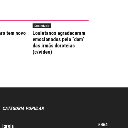
Sociedade
aro tem novo
Louletanos agradeceram
emocionados pelo “dom”
das irmãs doroteias
(c/vídeo)
CATEGORIA POPULAR
5464
Igreja