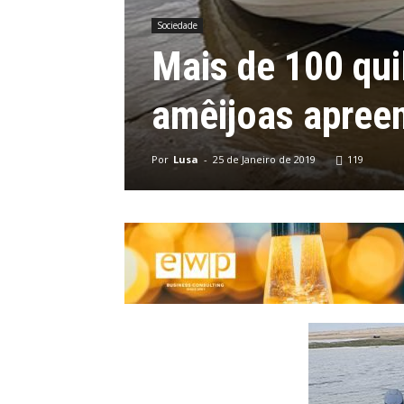
Sociedade
Mais de 100 qui
amêijoas apreen
Por
Lusa
-
25 de Janeiro de 2019
119