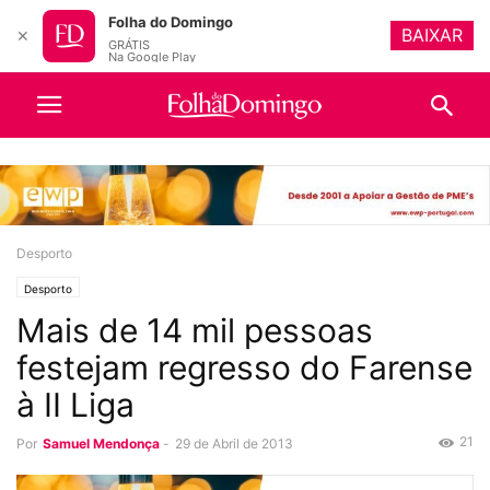
Folha do Domingo
BAIXAR
✕
GRÁTIS
Na Google Play
Desporto
Desporto
Mais de 14 mil pessoas
festejam regresso do Farense
à II Liga
21
Por
Samuel Mendonça
-
29 de Abril de 2013