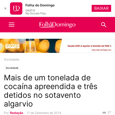
Folha do Domingo
BAIXAR
✕
GRÁTIS
Na Google Play
Sociedade
Sociedade
Mais de um tonelada de
cocaína apreendida e três
detidos no sotavento
algarvio
37
Por
Redação
-
11 de Setembro de 2014