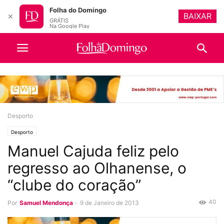
Folha do Domingo
BAIXAR
✕
GRÁTIS
Na Google Play
Desporto
Desporto
Manuel Cajuda feliz pelo
regresso ao Olhanense, o
“clube do coração”
40
Por
Samuel Mendonça
-
9 de Janeiro de 2013