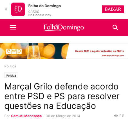
Folha do Domingo
BAIXAR
✕
GRÁTIS
Na Google Play
Política
Política
Marçal Grilo defende acordo
entre PSD e PS para resolver
questões na Educação
48
Por
Samuel Mendonça
-
30 de Março de 2014