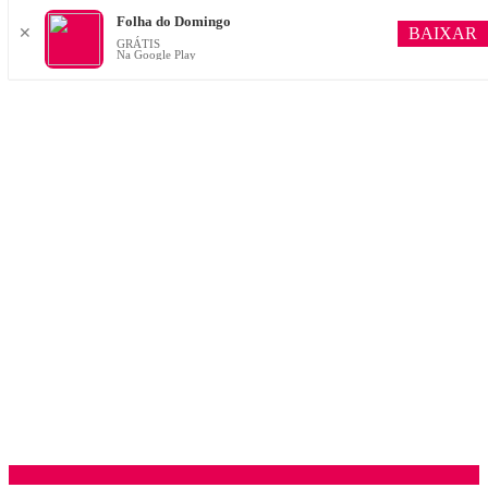
Folha do Domingo
BAIXAR
✕
GRÁTIS
Na Google Play