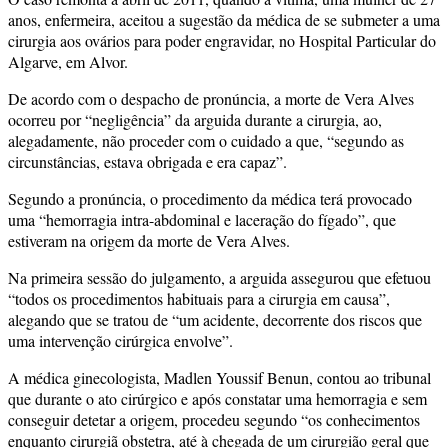
anos, enfermeira, aceitou a sugestão da médica de se submeter a uma
cirurgia aos ovários para poder engravidar, no Hospital Particular do
Algarve, em Alvor.
De acordo com o despacho de pronúncia, a morte de Vera Alves
ocorreu por “negligência” da arguida durante a cirurgia, ao,
alegadamente, não proceder com o cuidado a que, “segundo as
circunstâncias, estava obrigada e era capaz”.
Segundo a pronúncia, o procedimento da médica terá provocado
uma “hemorragia intra-abdominal e laceração do fígado”, que
estiveram na origem da morte de Vera Alves.
Na primeira sessão do julgamento, a arguida assegurou que efetuou
“todos os procedimentos habituais para a cirurgia em causa”,
alegando que se tratou de “um acidente, decorrente dos riscos que
uma intervenção cirúrgica envolve”.
A médica ginecologista, Madlen Youssif Benun, contou ao tribunal
que durante o ato cirúrgico e após constatar uma hemorragia e sem
conseguir detetar a origem, procedeu segundo “os conhecimentos
enquanto cirurgiã obstetra, até à chegada de um cirurgião geral que