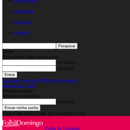
FICHA TÉCNICA
ASSINATURA
CONTACTO
EM DIRETO
Entrar
Bem-vindo! Entre na sua conta
seu usuário
sua senha
Esqueceu sua senha? Obtenha ajuda aqui
Informação Legal
Recuperar senha
Recupere sua senha
seu e-mail
Uma senha será enviada por e-mail para você.
Folha do Domingo