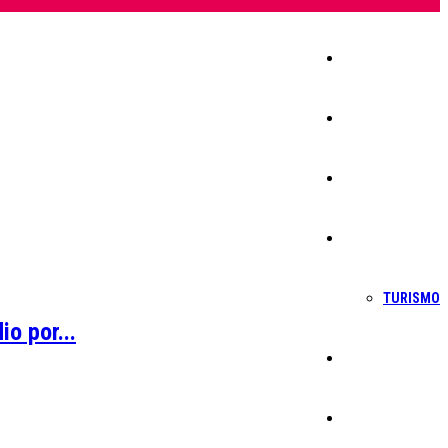
Início
Igreja
Sociedade
Economia
TURISMO
o por...
Política
Educação