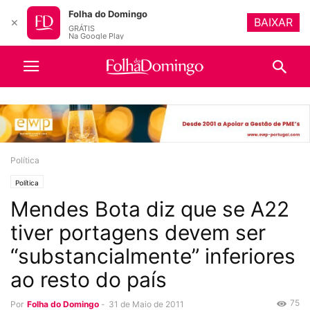
Folha do Domingo
BAIXAR
✕
GRÁTIS
Na Google Play
Política
Política
Mendes Bota diz que se A22
tiver portagens devem ser
“substancialmente” inferiores
ao resto do país
75
Por
Folha do Domingo
-
31 de Maio de 2011