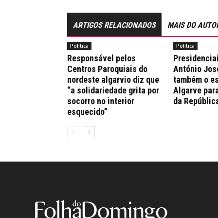
ARTIGOS RELACIONADOS
MAIS DO AUTO
Política
Política
Responsável pelos
Presidencia
Centros Paroquiais do
António Jos
nordeste algarvio diz que
também o es
“a solidariedade grita por
Algarve par
socorro no interior
da Repúblic
esquecido”