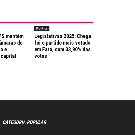
Política
 PS mantém
Legislativas 2025: Chega
Câmaras do
foi o partido mais votado
ro e
em Faro, com 33,90% dos
 capital
votos
CATEGORIA POPULAR