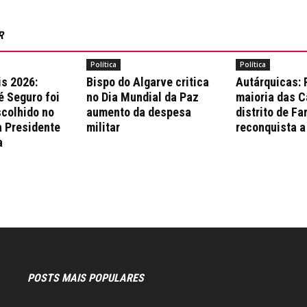
R
Política
Política
is 2026:
Bispo do Algarve critica
Autárquicas:
é Seguro foi
no Dia Mundial da Paz
maioria das 
colhido no
aumento da despesa
distrito de Fa
a Presidente
militar
reconquista a
a
POSTS MAIS POPULARES