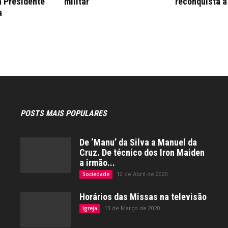
a Presidente
militar
reconquista a
a
POSTS MAIS POPULARES
De ‘Manu’ da Silva a Manuel da
Cruz. De técnico dos Iron Maiden
a irmão...
12 de Abril de 2020
Sociedade
Horários das Missas na televisão
13 de Março de 2020
Igreja