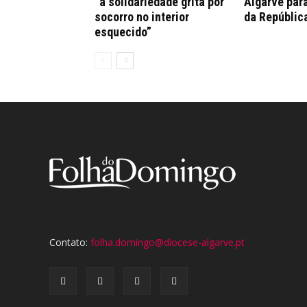
“a solidariedade grita por
Algarve par
socorro no interior
da Repúblic
esquecido”
Contato:
folha.domingo@diocese-algarve.pt