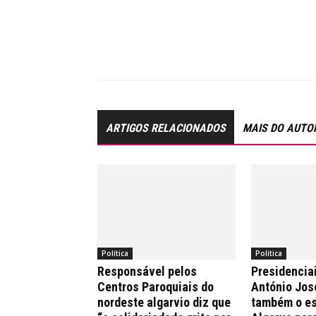
ARTIGOS RELACIONADOS
MAIS DO AUTO
Política
Política
Responsável pelos
Presidencia
Centros Paroquiais do
António Jos
nordeste algarvio diz que
também o es