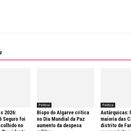
R
Política
Política
is 2026:
Bispo do Algarve critica
Autárquicas:
é Seguro foi
no Dia Mundial da Paz
maioria das 
colhido no
aumento da despesa
distrito de Fa