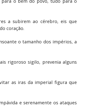
do para o bem do povo, tudo para o
res a subirem ao cérebro, eis que
do coração.
onsoante o tamanho dos impérios, a
is rigoroso sigilo, prevenia alguns
itar as iras da imperial figura que
 impávida e serenamente os ataques