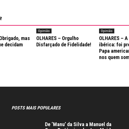
R
Opinião
Opinião
Obrigado, mas
OLHARES – Orgulho
OLHARES – A
ue decidam
Disfarçado de Fidelidade!
ibérica: foi p
Papa america
nos quem som
POSTS MAIS POPULARES
De ‘Manu’ da Silva a Manuel da