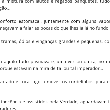
l, à mistura com lautos e regados banquetes, tu
ação…
 conforto estomacal, juntamente com alguns vapo
eçavam a falar as bocas do que lhes ia lá no fundo 
 tramas, ódios e vinganças grandes e pequenas, c
ia aquilo tudo pasmava e, uma vez ou outra, no ma
porque estavam na mira de tal ou tal imperador…
vorado e toca logo a mover os cordelinhos para ev
 inocência e assistidos pela Verdade, aguardavam
eradores…