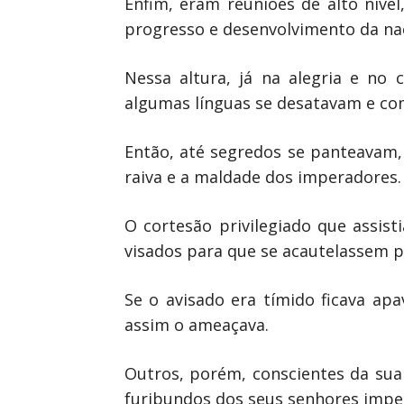
Enfim, eram reuniões de alto níve
progresso e desenvolvimento da n
Nessa altura, já na alegria e no
algumas línguas se desatavam e com
Então, até segredos se panteavam,
raiva e a maldade dos imperadores.
O cortesão privilegiado que assist
visados para que se acautelassem 
Se o avisado era tímido ficava apa
assim o ameaçava.
Outros, porém, conscientes da sua
furibundos dos seus senhores imp