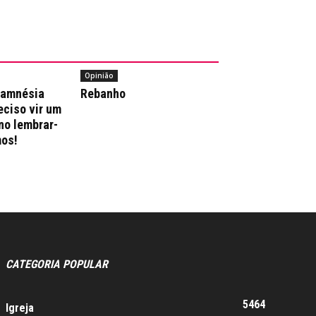
Opinião
 amnésia
Rebanho
reciso vir um
no lembrar-
os!
CATEGORIA POPULAR
5464
Igreja