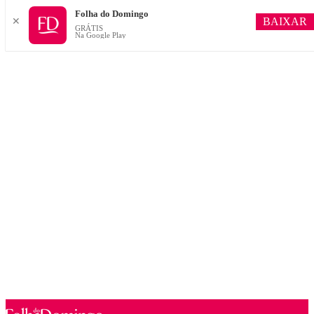
Folha do Domingo
BAIXAR
✕
GRÁTIS
Na Google Play