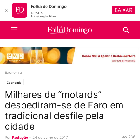
Folha do Domingo
BAIXAR
✕
GRÁTIS
Na Google Play
Economia
Economia
Milhares de “motards”
despediram-se de Faro em
tradicional desfile pela
cidade
236
Por
Redação
-
24 de Julho de 2017