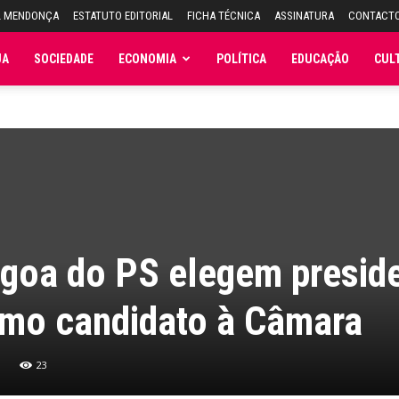
L MENDONÇA
ESTATUTO EDITORIAL
FICHA TÉCNICA
ASSINATURA
CONTACT
JA
SOCIEDADE
ECONOMIA
POLÍTICA
EDUCAÇÃO
CUL
agoa do PS elegem presid
omo candidato à Câmara
23