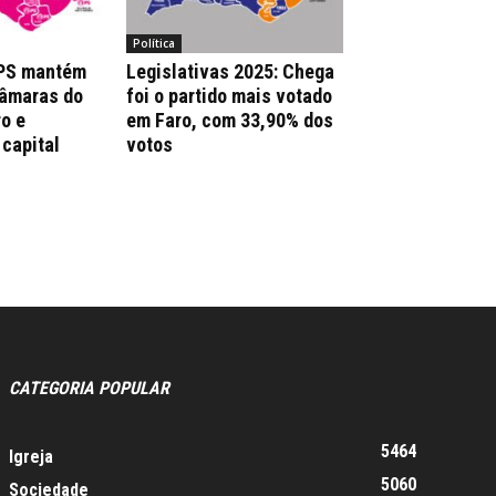
Política
 PS mantém
Legislativas 2025: Chega
Câmaras do
foi o partido mais votado
ro e
em Faro, com 33,90% dos
 capital
votos
CATEGORIA POPULAR
5464
Igreja
5060
Sociedade