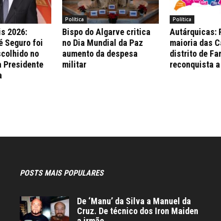
Política
Política
is 2026:
Bispo do Algarve critica
Autárquicas:
é Seguro foi
no Dia Mundial da Paz
maioria das 
colhido no
aumento da despesa
distrito de Fa
a Presidente
militar
reconquista a
a
POSTS MAIS POPULARES
De ‘Manu’ da Silva a Manuel da
Cruz. De técnico dos Iron Maiden
a irmão...