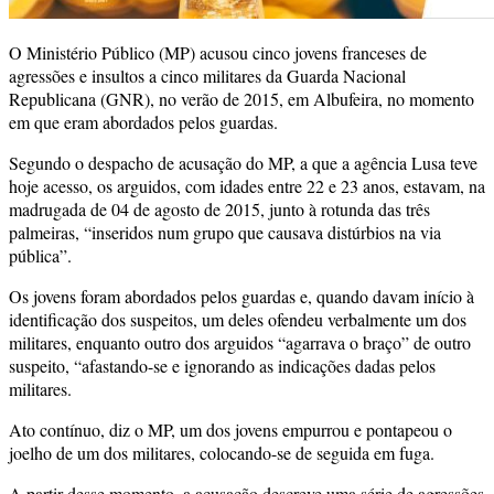
O Ministério Público (MP) acusou cinco jovens franceses de
agressões e insultos a cinco militares da Guarda Nacional
Republicana (GNR), no verão de 2015, em Albufeira, no momento
em que eram abordados pelos guardas.
Segundo o despacho de acusação do MP, a que a agência Lusa teve
hoje acesso, os arguidos, com idades entre 22 e 23 anos, estavam, na
madrugada de 04 de agosto de 2015, junto à rotunda das três
palmeiras, “inseridos num grupo que causava distúrbios na via
pública”.
Os jovens foram abordados pelos guardas e, quando davam início à
identificação dos suspeitos, um deles ofendeu verbalmente um dos
militares, enquanto outro dos arguidos “agarrava o braço” de outro
suspeito, “afastando-se e ignorando as indicações dadas pelos
militares.
Ato contínuo, diz o MP, um dos jovens empurrou e pontapeou o
joelho de um dos militares, colocando-se de seguida em fuga.
A partir desse momento, a acusação descreve uma série de agressões