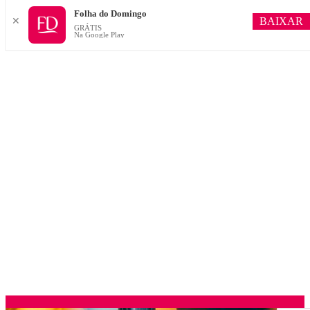
Folha do Domingo
BAIXAR
✕
GRÁTIS
Na Google Play