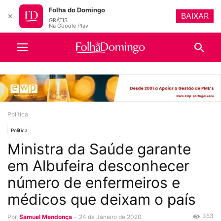
Folha do Domingo
BAIXAR
✕
GRÁTIS
Na Google Play
Política
Política
Ministra da Saúde garante
em Albufeira desconhecer
número de enfermeiros e
médicos que deixam o país
353
Por
Samuel Mendonça
-
24 de Janeiro de 2020