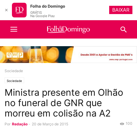
Folha do Domingo
BAIXAR
✕
GRÁTIS
Na Google Play
Sociedade
Sociedade
Ministra presente em Olhão
no funeral de GNR que
morreu em colisão na A2
100
Por
Redação
-
20 de Março de 2015