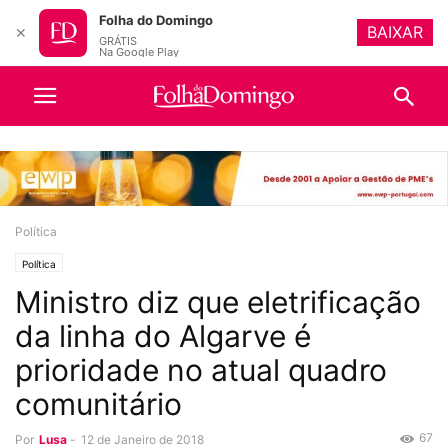
Folha do Domingo
BAIXAR
✕
GRÁTIS
Na Google Play
Política
Política
Ministro diz que eletrificação
da linha do Algarve é
prioridade no atual quadro
comunitário
67
Por
Lusa
-
12 de Janeiro de 2018