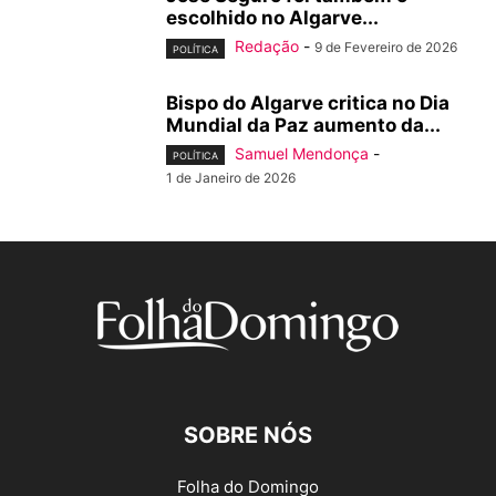
escolhido no Algarve...
Redação
-
9 de Fevereiro de 2026
POLÍTICA
Bispo do Algarve critica no Dia
Mundial da Paz aumento da...
Samuel Mendonça
-
POLÍTICA
1 de Janeiro de 2026
SOBRE NÓS
Folha do Domingo