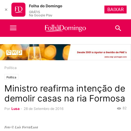
Folha do Domingo
BAIXAR
✕
GRÁTIS
Na Google Play
Política
Política
Ministro reafirma intenção de
demolir casas na ria Formosa
82
Por
Lusa
-
28 de Setembro de 2016
Foto © Luís Forra/Lusa