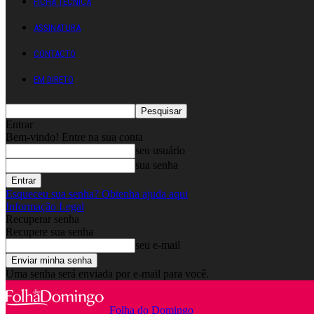
FICHA TÉCNICA
ASSINATURA
CONTACTO
EM DIRETO
Entrar
Bem-vindo! Entre na sua conta
seu usuário
sua senha
Esqueceu sua senha? Obtenha ajuda aqui
Informação Legal
Recuperar senha
Recupere sua senha
seu e-mail
Uma senha será enviada por e-mail para você.
Folha do Domingo