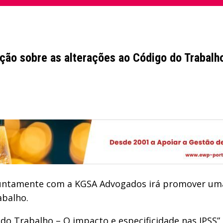
ção sobre as alterações ao Código do Trabalh
onjuntamente com a KGSA Advogados irá promover um
abalho.
o do Trabalho – O impacto e especificidade nas IPSS”