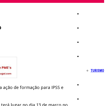
Início
o
Igreja
Sociedade
Economia
TURISMO
Política
a ação de formação para IPSS e
Educação
, terá lugar no dia 13 de março no