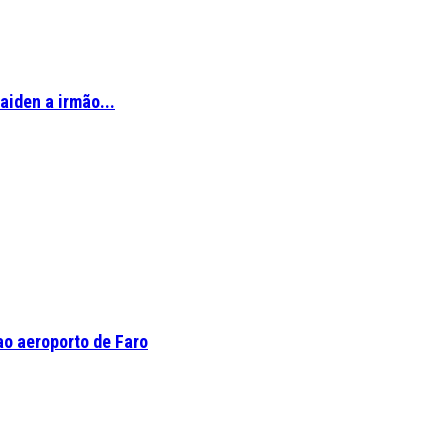
aiden a irmão...
o aeroporto de Faro