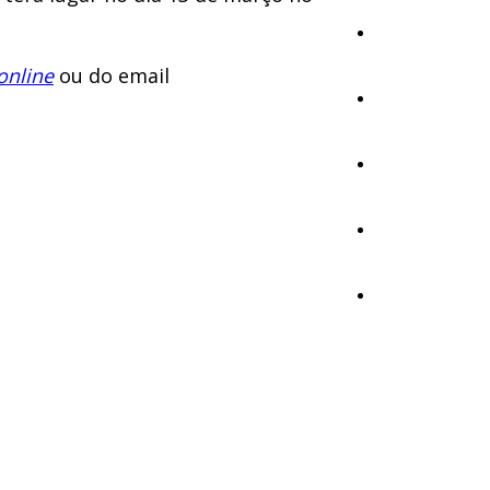
Cultura
online
ou do email
Ambiente
Desporto
Opinião
Vídeos