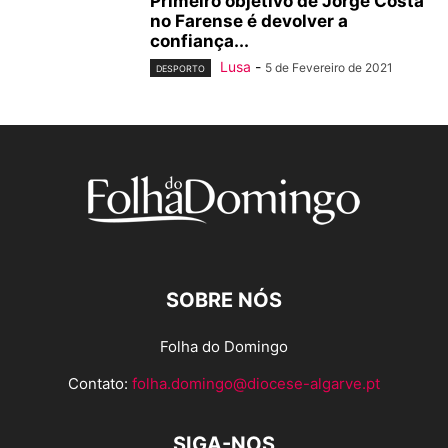
Primeiro objetivo de Jorge Costa
no Farense é devolver a
confiança...
Lusa
-
5 de Fevereiro de 2021
DESPORTO
SOBRE NÓS
Folha do Domingo
Contato:
folha.domingo@diocese-algarve.pt
SIGA-NOS