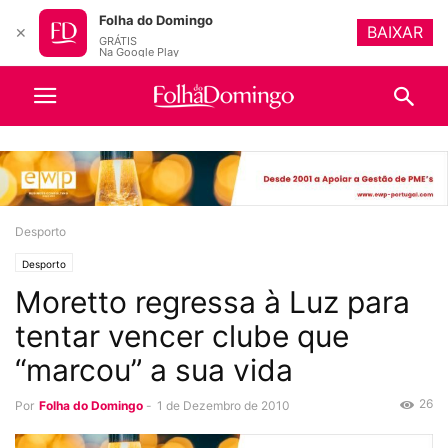
Folha do Domingo
BAIXAR
✕
GRÁTIS
Na Google Play
Desporto
Desporto
Moretto regressa à Luz para
tentar vencer clube que
“marcou” a sua vida
26
Por
Folha do Domingo
-
1 de Dezembro de 2010