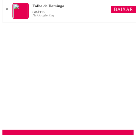
Folha do Domingo
BAIXAR
✕
GRÁTIS
Na Google Play