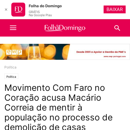
Folha do Domingo
BAIXAR
✕
GRÁTIS
Na Google Play
Política
Política
Movimento Com Faro no
Coração acusa Macário
Correia de mentir à
população no processo de
demolição de casas