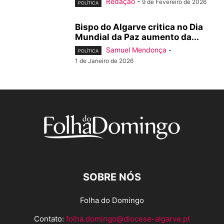
Redação
-
9 de Fevereiro de 2026
POLÍTICA
Bispo do Algarve critica no Dia
Mundial da Paz aumento da...
Samuel Mendonça
-
POLÍTICA
1 de Janeiro de 2026
SOBRE NÓS
Folha do Domingo
Contato:
folha.domingo@diocese-algarve.pt