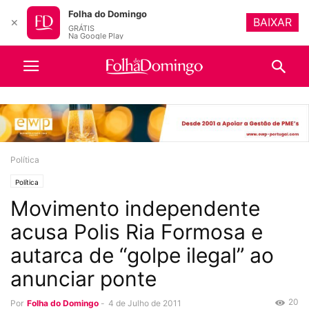
Folha do Domingo
BAIXAR
✕
GRÁTIS
Na Google Play
Política
Política
Movimento independente
acusa Polis Ria Formosa e
autarca de “golpe ilegal” ao
anunciar ponte
20
Por
Folha do Domingo
-
4 de Julho de 2011