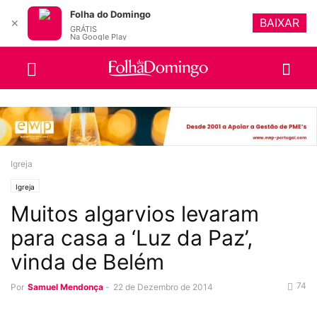
Folha do Domingo
BAIXAR
✕
GRÁTIS
Na Google Play
Igreja
Igreja
Muitos algarvios levaram
para casa a ‘Luz da Paz’,
vinda de Belém
74
Por
Samuel Mendonça
-
22 de Dezembro de 2014