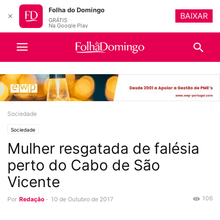
Folha do Domingo
BAIXAR
✕
GRÁTIS
Na Google Play
Sociedade
Sociedade
Mulher resgatada de falésia
perto do Cabo de São
Vicente
106
Por
Redação
-
10 de Outubro de 2017