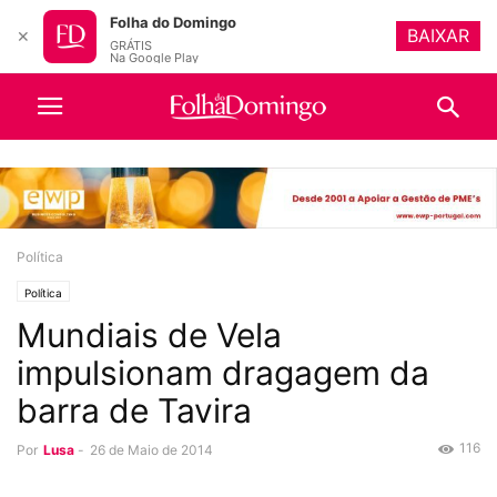
Folha do Domingo
BAIXAR
✕
GRÁTIS
Na Google Play
Política
Política
Mundiais de Vela
impulsionam dragagem da
barra de Tavira
116
Por
Lusa
-
26 de Maio de 2014