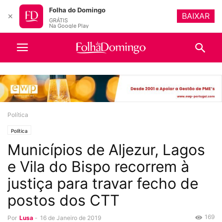
Folha do Domingo
BAIXAR
✕
GRÁTIS
Na Google Play
Política
Política
Municípios de Aljezur, Lagos
e Vila do Bispo recorrem à
justiça para travar fecho de
postos dos CTT
169
Por
Lusa
-
16 de Janeiro de 2019