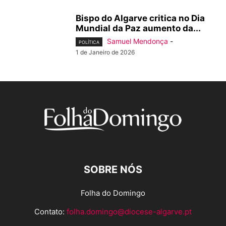
Bispo do Algarve critica no Dia
Mundial da Paz aumento da...
Samuel Mendonça
-
POLÍTICA
1 de Janeiro de 2026
SOBRE NÓS
Folha do Domingo
Contato:
folha.domingo@diocese-algarve.pt