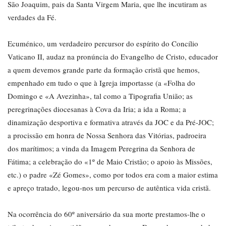
São Joaquim, pais da Santa Virgem Maria, que lhe incutiram as
verdades da Fé.
Ecuménico, um verdadeiro percursor do espírito do Concílio
Vaticano II, audaz na pronúncia do Evangelho de Cristo, educador
a quem devemos grande parte da formação cristã que hemos,
empenhado em tudo o que à Igreja importasse (a «Folha do
Domingo e «A Avezinha», tal como a Tipografia União; as
peregrinações diocesanas à Cova da Iria; a ida a Roma; a
dinamização desportiva e formativa através da JOC e da Pré-JOC;
a procissão em honra de Nossa Senhora das Vitórias, padroeira
dos marítimos; a vinda da Imagem Peregrina da Senhora de
Fátima; a celebração do «1º de Maio Cristão; o apoio às Missões,
etc.) o padre «Zé Gomes», como por todos era com a maior estima
e apreço tratado, legou-nos um percurso de autêntica vida cristã.
Na ocorrência do 60º aniversário da sua morte prestamos-lhe o