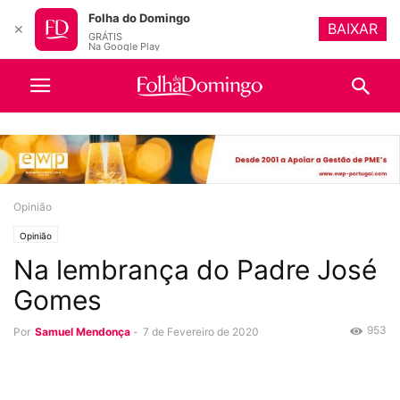
Folha do Domingo
BAIXAR
✕
GRÁTIS
Na Google Play
Opinião
Opinião
Na lembrança do Padre José
Gomes
953
Por
Samuel Mendonça
-
7 de Fevereiro de 2020