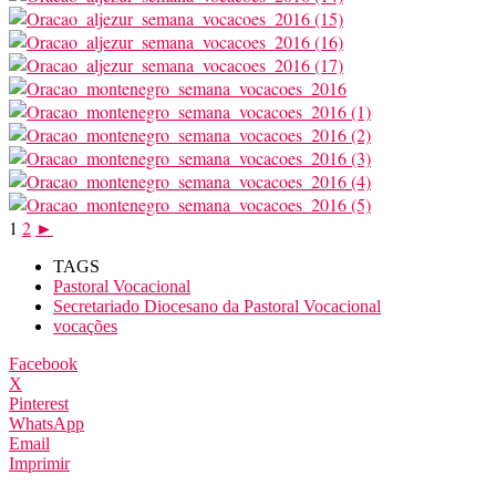
1
2
►
TAGS
Pastoral Vocacional
Secretariado Diocesano da Pastoral Vocacional
vocações
Facebook
X
Pinterest
WhatsApp
Email
Imprimir