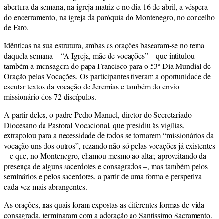
abertura da semana, na igreja matriz e no dia 16 de abril, a véspera
do encerramento, na igreja da paróquia do Montenegro, no concelho
de Faro.
Idênticas na sua estrutura, ambas as orações basearam-se no tema
daquela semana – “A Igreja, mãe de vocações” – que intitulou
também a mensagem do papa Francisco para o 53º Dia Mundial de
Oração pelas Vocações. Os participantes tiveram a oportunidade de
escutar textos da vocação de Jeremias e também do envio
missionário dos 72 discípulos.
A partir deles, o padre Pedro Manuel, diretor do Secretariado
Diocesano da Pastoral Vocacional, que presidiu às vigílias,
extrapolou para a necessidade de todos se tornarem “missionários da
vocação uns dos outros”, rezando não só pelas vocações já existentes
– e que, no Montenegro, chamou mesmo ao altar, aproveitando da
presença de alguns sacerdotes e consagrados –, mas também pelos
seminários e pelos sacerdotes, a partir de uma forma e perspetiva
cada vez mais abrangentes.
As orações, nas quais foram expostas as diferentes formas de vida
consagrada, terminaram com a adoração ao Santíssimo Sacramento.