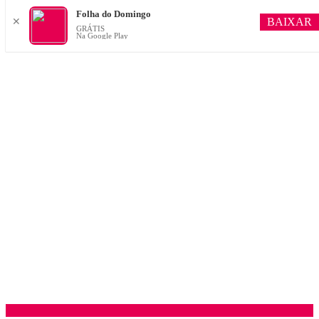
Folha do Domingo
BAIXAR
✕
GRÁTIS
Na Google Play