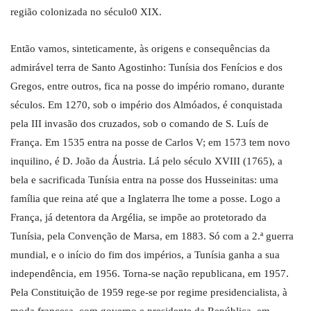
região colonizada no século0 XIX.
Então vamos, sinteticamente, às origens e consequências da
admirável terra de Santo Agostinho: Tunísia dos Fenícios e dos
Gregos, entre outros, fica na posse do império romano, durante
séculos. Em 1270, sob o império dos Almóados, é conquistada
pela III invasão dos cruzados, sob o comando de S. Luís de
França. Em 1535 entra na posse de Carlos V; em 1573 tem novo
inquilino, é D. João da Áustria. Lá pelo século XVIII (1765), a
bela e sacrificada Tunísia entra na posse dos Husseinitas: uma
família que reina até que a Inglaterra lhe tome a posse. Logo a
França, já detentora da Argélia, se impõe ao protetorado da
Tunísia, pela Convenção de Marsa, em 1883. Só com a 2.ª guerra
mundial, e o início do fim dos impérios, a Tunísia ganha a sua
independência, em 1956. Torna-se nação republicana, em 1957.
Pela Constituição de 1959 rege-se por regime presidencialista, à