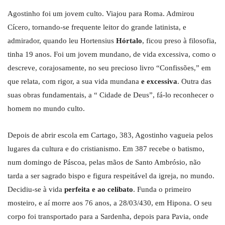
Agostinho foi um jovem culto. Viajou para Roma. Admirou
Cícero, tornando-se frequente leitor do grande latinista, e
admirador, quando leu Hortensius
Hórtalo
, ficou preso à filosofia,
tinha 19 anos. Foi um jovem mundano, de vida excessiva, como o
descreve, corajosamente, no seu precioso livro “Confissões,” em
que relata, com rigor, a sua vida mundana
e
excessiva
. Outra das
suas obras fundamentais, a “ Cidade de Deus”, fá-lo reconhecer o
homem no mundo culto.
Depois de abrir escola em Cartago, 383, Agostinho vagueia pelos
lugares da cultura e do cristianismo. Em 387 recebe o batismo,
num domingo de Páscoa, pelas mãos de Santo Ambrósio, não
tarda a ser sagrado bispo e figura respeitável da igreja, no mundo.
Decidiu-se à vida
perfeita e ao celibato
. Funda o primeiro
mosteiro, e aí morre aos 76 anos, a 28/03/430, em Hipona. O seu
corpo foi transportado para a Sardenha, depois para Pavia, onde