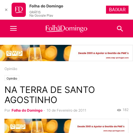
Folha do Domingo
BAIXAR
✕
GRÁTIS
Na Google Play
Opinião
Opinião
NA TERRA DE SANTO
AGOSTINHO
182
Por
Folha do Domingo
-
10 de Fevereiro de 2011