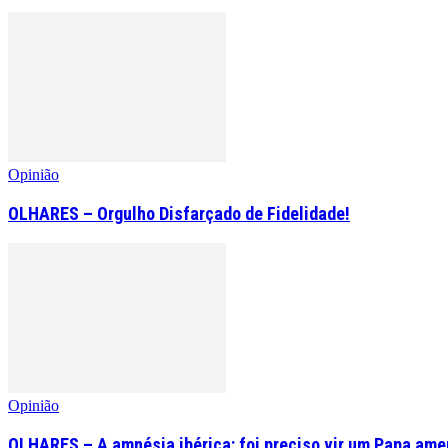
Opinião
OLHARES – Orgulho Disfarçado de Fidelidade!
Opinião
OLHARES – A amnésia ibérica: foi preciso vir um Papa am