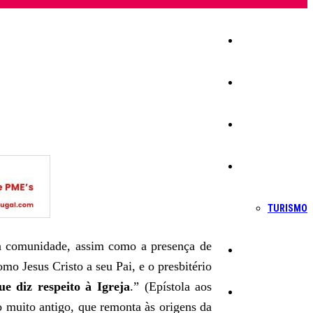
Início
Igreja
Sociedade
Economia
TURISMO
 a comunidade, assim como a presença de
Política
mo Jesus Cristo a seu Pai, e o presbitério
e diz respeito à Igreja
.” (Epístola aos
Educação
o muito antigo, que remonta às origens da