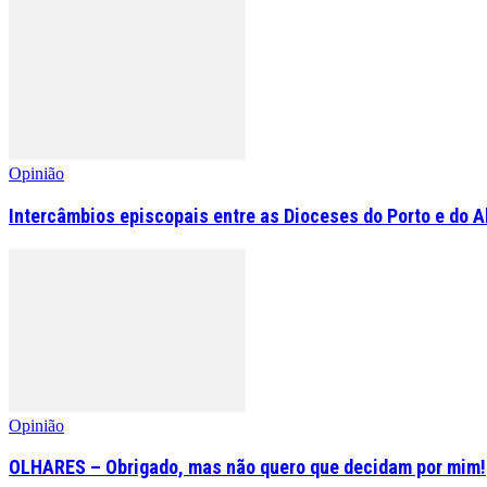
Opinião
Intercâmbios episcopais entre as Dioceses do Porto e do A
Opinião
OLHARES – Obrigado, mas não quero que decidam por mim!