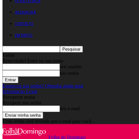
FICHA TÉCNICA
ASSINATURA
CONTACTO
EM DIRETO
Entrar
Bem-vindo! Entre na sua conta
seu usuário
sua senha
Esqueceu sua senha? Obtenha ajuda aqui
Informação Legal
Recuperar senha
Recupere sua senha
seu e-mail
Uma senha será enviada por e-mail para você.
Folha do Domingo