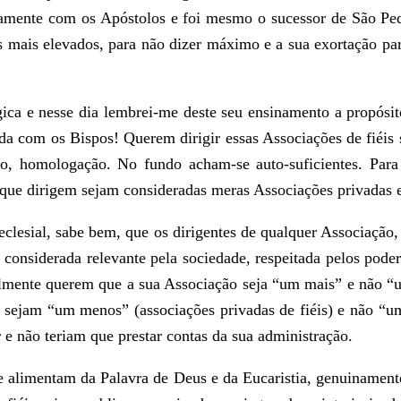
retamente com os Apóstolos e foi mesmo o sucessor de São Pe
dos mais elevados, para não dizer máximo e a sua exortação p
ica e nesse dia lembrei-me deste seu ensinamento a propósi
da com os Bispos! Querem dirigir essas Associações de fiéis 
ão, homologação. No fundo acham-se auto-suficientes. Para
 que dirigem sejam consideradas meras Associações privadas e
lesial, sabe bem, que os dirigentes de qualquer Associação, 
 considerada relevante pela sociedade, respeitada pelos poder
uralmente querem que a sua Associação seja “um mais” e não 
 sejam “um menos” (associações privadas de fiéis) e não “um
e não teriam que prestar contas da sua administração.
e alimentam da Palavra de Deus e da Eucaristia, genuinamente