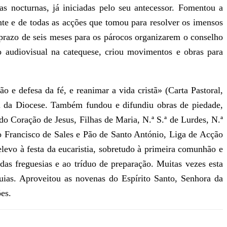
las nocturnas, já iniciadas pelo seu antecessor. Fomentou a
ante e de todas as acções que tomou para resolver os imensos
razo de seis meses para os párocos organizarem o conselho
o audiovisual na catequese, criou movimentos e obras para
o e defesa da fé, e reanimar a vida cristã» (Carta Pastoral,
al da Diocese. Também fundou e difundiu obras de piedade,
do Coração de Jesus, Filhas de Maria, N.ª S.ª de Lurdes, N.ª
o Francisco de Sales e Pão de Santo António, Liga de Acção
evo à festa da eucaristia, sobretudo à primeira comunhão e
das freguesias e ao tríduo de preparação. Muitas vezes esta
uias. Aproveitou as novenas do Espírito Santo, Senhora da
es.