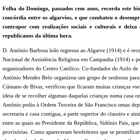
Folha do Domingo, passados cem anos, recorda este bisp
concórdia entre os algarvios, e que combateu o desempreg
contrapor com realizações sociais e culturais e deixa 
republicanos da última hora.
D. António Barbosa leão regressa ao Algarve (1914) e é rec
Nacional de Assistência Religiosa em Campanha (1914) e ped
organizadores do Centro Católico. Co-fundador do Asilo de Ó
António Mendes Belo organizou um grupo de senhoras para so
Cúmano de Bivar, verificou que ficaram muitas crianças «se
ideia de se recolher algumas daquelas crianças numa casa o
António pediu à Ordem Terceira de São Francisco umas depen
secretaria e casa contígua, a parte superior do claustro e a
entre as quais ao Presidente da República, Sidónio Pais, que
provisórias. Como apareceram benfeitores que se prontificar