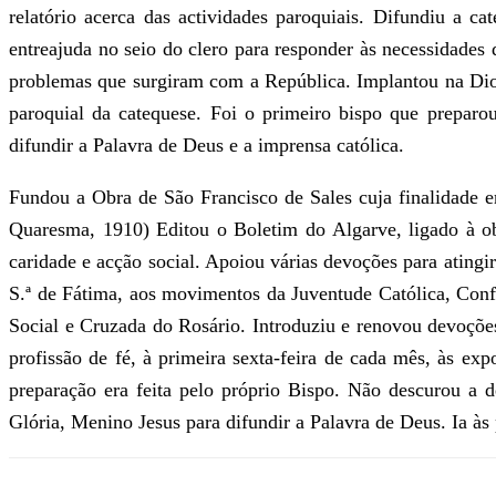
relatório acerca das actividades paroquiais. Difundiu a ca
entreajuda no seio do clero para responder às necessidades 
problemas que surgiram com a República. Implantou na Dio
paroquial da catequese. Foi o primeiro bispo que preparo
difundir a Palavra de Deus e a imprensa católica.
Fundou a Obra de São Francisco de Sales cuja finalidade era
Quaresma, 1910) Editou o Boletim do Algarve, ligado à ob
caridade e acção social. Apoiou várias devoções para atingi
S.ª de Fátima, aos movimentos da Juventude Católica, Conf
Social e Cruzada do Rosário. Introduziu e renovou devoçõe
profissão de fé, à primeira sexta-feira de cada mês, às ex
preparação era feita pelo próprio Bispo. Não descurou a 
Glória, Menino Jesus para difundir a Palavra de Deus. Ia à