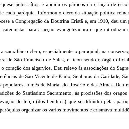
tequese pelos sítios e apoiou os párocos na criação de esco
de cada paróquia. Informou o clero da situação política rein
cese a Congregação da Doutrina Cristã e, em 1910, deu um p
u catequistas para a acção evangelizadora e que introduziu 
 «auxiliar o clero, especialmente o paroquial, na conservaçã
ra de São Francisco de Sales, e ficou sendo o órgão ofici
r o coração dos algarvios. Deu relevo às associações do Sagra
erências de São Vicente de Paulo, Senhoras da Caridade, Sã
s populares, o mês de Maria, do Rosário e das Almas. Deu rel
posições do Santíssimo Sacramento, às procissões dos oragos 
devoção do terço (dos benditos) que se difundiu pelas paróq
s paróquias organizar os vários movimentos e crismava multidõ