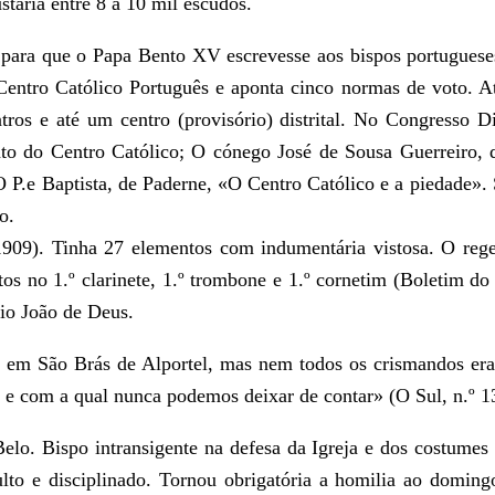
taria entre 8 a 10 mil escudos.
e para que o Papa Bento XV escrevesse aos bispos portugueses
 o Centro Católico Português e aponta cinco normas de voto. 
ntros e até um centro (provisório) distrital. No Congresso 
o do Centro Católico; O cónego José de Sousa Guerreiro, de
 P.e Baptista, de Paderne, «O Centro Católico e a piedade». 
o.
909). Tinha 27 elementos com indumentária vistosa. O regen
os no 1.º clarinete, 1.º trombone e 1.º cornetim (Boletim do
rio João de Deus.
em São Brás de Alportel, mas nem todos os crismandos eram
a e com a qual nunca podemos deixar de contar» (O Sul, n.º 
o. Bispo intransigente na defesa da Igreja e dos costumes r
culto e disciplinado. Tornou obrigatória a homilia ao domin