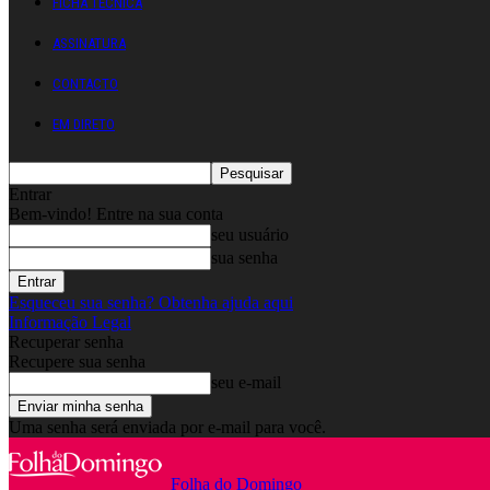
FICHA TÉCNICA
ASSINATURA
CONTACTO
EM DIRETO
Entrar
Bem-vindo! Entre na sua conta
seu usuário
sua senha
Esqueceu sua senha? Obtenha ajuda aqui
Informação Legal
Recuperar senha
Recupere sua senha
seu e-mail
Uma senha será enviada por e-mail para você.
Folha do Domingo