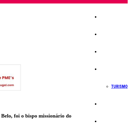
Início
Igreja
Sociedade
Economia
TURISMO
Política
elo, foi o bispo missionário do
Educação