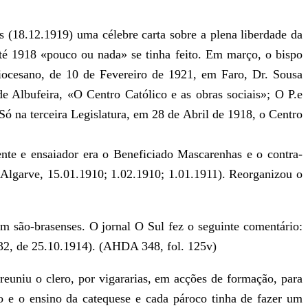
 (18.12.1919) uma célebre carta sobre a plena liberdade da
Até 1918 «pouco ou nada» se tinha feito. Em março, o bispo
Diocesano, de 10 de Fevereiro de 1921, em Faro, Dr. Sousa
 Albufeira, «O Centro Católico e as obras sociais»; O P.e
Só na terceira Legislatura, em 28 de Abril de 1918, o Centro
te e ensaiador era o Beneficiado Mascarenhas e o contra-
 Algarve, 15.01.1910; 1.02.1910; 1.01.1911). Reorganizou o
 são-brasenses. O jornal O Sul fez o seguinte comentário:
132, de 25.10.1914). (AHDA 348, fol. 125v)
euniu o clero, por vigararias, em acções de formação, para
go e o ensino da catequese e cada pároco tinha de fazer um