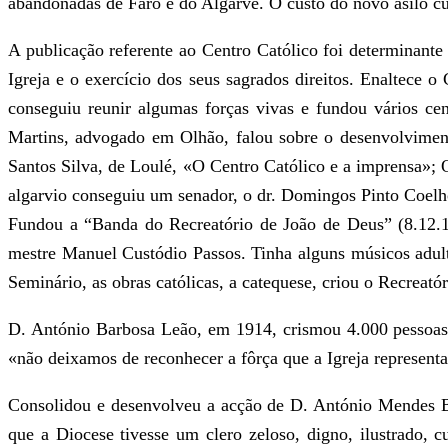
abandonadas de Faro e do Algarve. O custo do novo asilo cus
A publicação referente ao Centro Católico foi determinant
Igreja e o exercício dos seus sagrados direitos. Enaltece
conseguiu reunir algumas forças vivas e fundou vários ce
Martins, advogado em Olhão, falou sobre o desenvolviment
Santos Silva, de Loulé, «O Centro Católico e a imprensa»; O
algarvio conseguiu um senador, o dr. Domingos Pinto Coelh
Fundou a “Banda do Recreatório de João de Deus” (8.12.1
mestre Manuel Custódio Passos. Tinha alguns músicos adult
Seminário, as obras católicas, a catequese, criou o Recreató
D. António Barbosa Leão, em 1914, crismou 4.000 pessoas 
«não deixamos de reconhecer a fôrça que a Igreja represent
Consolidou e desenvolveu a acção de D. António Mendes Bel
que a Diocese tivesse um clero zeloso, digno, ilustrado, 