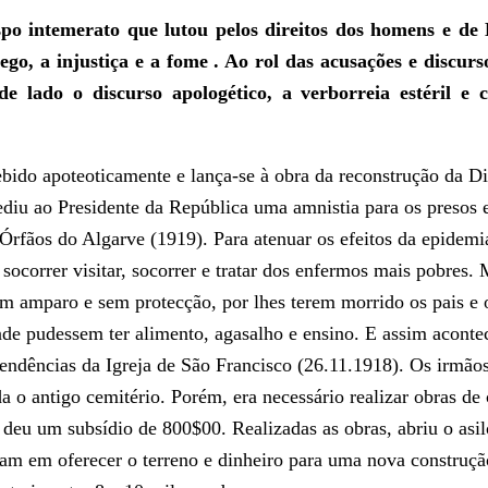
o intemerato que lutou pelos direitos dos homens e de De
o, a injustiça e a fome . Ao rol das acusações e discursos
de lado o discurso apologético, a verborreia estéril e c
ebido apoteoticamente e lança-se à obra da reconstrução da D
iu ao Presidente da República uma amnistia para os presos e 
rfãos do Algarve (1919). Para atenuar os efeitos da epidemia
correr visitar, socorrer e tratar dos enfermos mais pobres. 
m amparo e sem protecção, por lhes terem morrido os pais e o
nde pudessem ter alimento, agasalho e ensino. E assim aconte
dências da Igreja de São Francisco (26.11.1918). Os irmãos 
inda o antigo cemitério. Porém, era necessário realizar obras 
 deu um subsídio de 800$00. Realizadas as obras, abriu o asil
am em oferecer o terreno e dinheiro para uma nova construção