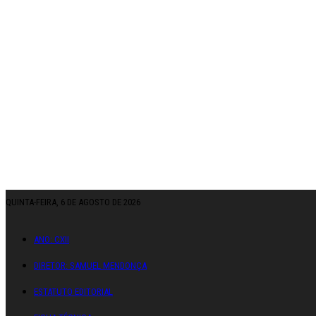
QUINTA-FEIRA, 6 DE AGOSTO DE 2026
ANO: CXII
DIRETOR: SAMUEL MENDONÇA
ESTATUTO EDITORIAL