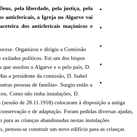
us, pela liberdade, pela justiça, pela
Cultura
 anticlericais, a Igreja no Algarve vai
aceteira dos anticlericais maçónicos e
Ambiente
Desporto
iocese. Organizou e dirigiu a Comissão
exilados políticos. Foi um dos bispos
Opinião
 que assolou o Algarve e o pelo país, D.
Mas a presidente da comissão, D. Isabel
Vídeos
utras pessoas de família». Surgiu então a
ceu. Como não tinha instalações, D.
(sessão de 28.11.1918) colocaram à disposição a antiga
de conservação e de adaptação. Foram pedidas diversas ajudas,
o para as crianças abandonadas nestas instalações
, pensou-se construir um novo edifício para as crianças