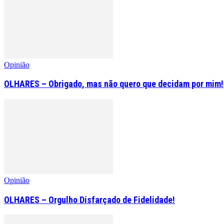
Opinião
OLHARES – Obrigado, mas não quero que decidam por mim!
Opinião
OLHARES – Orgulho Disfarçado de Fidelidade!