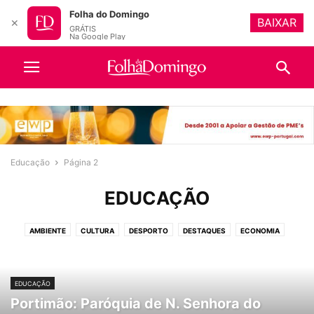
Folha do Domingo
BAIXAR
✕
GRÁTIS
Na Google Play
Educação
Página 2
EDUCAÇÃO
AMBIENTE
CULTURA
DESPORTO
DESTAQUES
ECONOMIA
EDUCAÇÃO
IGREJA
OPINIÃO
POLÍTICA
PUBLICAÇÕES OBRIGATÓRIAS
SOCIEDADE
TURISMO
VIDEOS
EDUCAÇÃO
Portimão: Paróquia de N. Senhora do