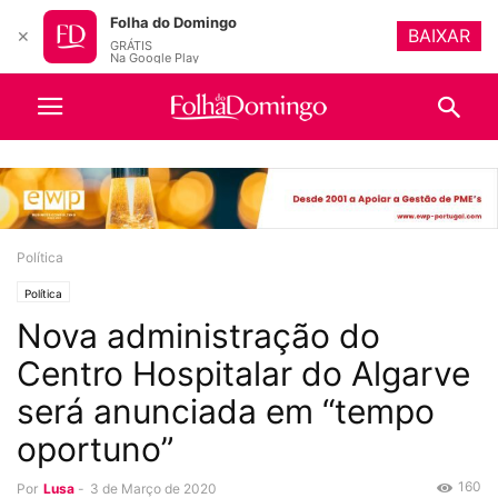
Folha do Domingo
BAIXAR
✕
GRÁTIS
Na Google Play
Política
Política
Nova administração do
Centro Hospitalar do Algarve
será anunciada em “tempo
oportuno”
160
Por
Lusa
-
3 de Março de 2020