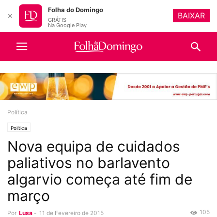
Folha do Domingo
BAIXAR
✕
GRÁTIS
Na Google Play
Política
Política
Nova equipa de cuidados
paliativos no barlavento
algarvio começa até fim de
março
105
Por
Lusa
-
11 de Fevereiro de 2015