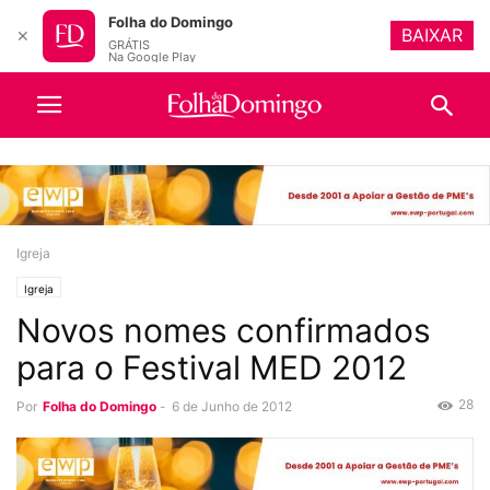
Folha do Domingo
BAIXAR
✕
GRÁTIS
Na Google Play
Igreja
Igreja
Novos nomes confirmados
para o Festival MED 2012
28
Por
Folha do Domingo
-
6 de Junho de 2012