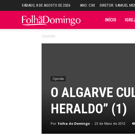
SÁBADO, 8 DE AGOSTO DE 2026
ANO: CXII
DIRETOR: SAMUEL M
Folha
INÍCIO
IGRE
Opinião
do
Domingo
Opinião
O ALGARVE CUL
HERALDO” (1)
Por
Folha do Domingo
-
23 de Maio de 2012