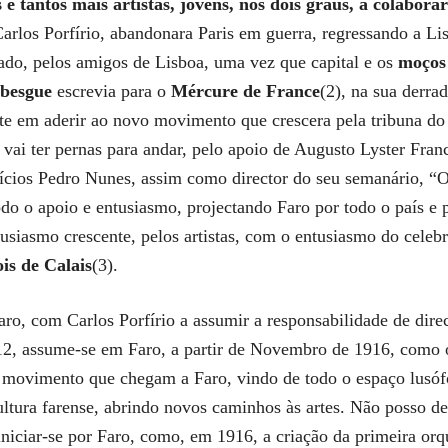
 tantos mais artistas, jovens, nos dois graus, a colabor
arlos Porfírio, abandonara Paris em guerra, regressando a Lis
ado, pelos amigos de Lisboa, uma vez que capital e os
moços 
ebesgue
escrevia para o
Mércure de France
(2), na sua derra
e em aderir ao novo movimento que crescera pela tribuna do j
 vai ter pernas para andar, pelo apoio de Augusto Lyster Fra
 ofícios Pedro Nunes, assim como director do seu semanário, “
do o apoio e entusiasmo, projectando Faro por todo o país e
siasmo crescente, pelos artistas, com o entusiasmo do celebr
is de Calais
(3).
ro, com Carlos Porfírio a assumir a responsabilidade de direc
12, assume-se em Faro, a partir de Novembro de 1916, como 
 movimento que chegam a Faro, vindo de todo o espaço lusófo
ultura farense, abrindo novos caminhos às artes. Não posso d
iciar-se por Faro, como, em 1916, a criação da primeira orqu