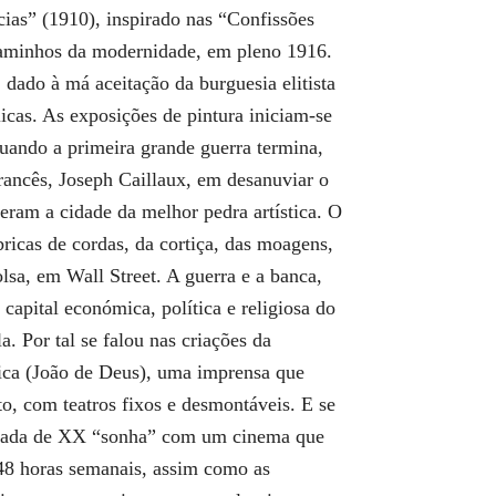
cias” (1910), inspirado nas “Confissões
caminhos da modernidade, em pleno 1916.
 dado à má aceitação da burguesia elitista
icas. As exposições de pintura iniciam-se
Quando a primeira grande guerra termina,
rancês, Joseph Caillaux, em desanuviar o
eram a cidade da melhor pedra artística. O
ricas de cordas, da cortiça, das moagens,
lsa, em Wall Street. A guerra e a banca,
capital económica, política e religiosa do
 Por tal se falou nas criações da
lica (João de Deus), uma imprensa que
, com teatros fixos e desmontáveis. E se
década de XX “sonha” com um cinema que
 48 horas semanais, assim como as