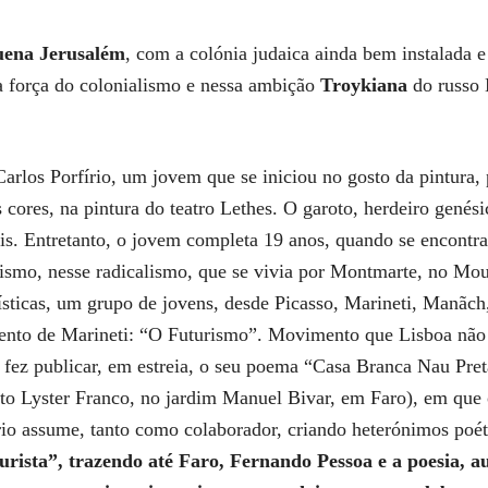
uena Jerusalém
, com a colónia judaica ainda bem instalada 
na força do colonialismo e nessa ambição
Troykiana
do russo 
los Porfírio, um jovem que se iniciou no gosto da pintura, 
s cores, na pintura do teatro Lethes. O garoto, herdeiro genés
ris. Entretanto, o jovem completa 19 anos, quando se encontra
rismo, nesse radicalismo, que se vivia por Montmarte, no Mou
ticas, um grupo de jovens, desde Picasso, Marineti, Manãch,
to de Marineti: “O Futurismo”. Movimento que Lisboa não 
 fez publicar, em estreia, o seu poema “Casa Branca Nau 
to Lyster Franco, no jardim Manuel Bivar, em Faro), em que
rio assume, tanto como colaborador, criando heterónimos poét
urista”,
trazendo até Faro, Fernando Pessoa e a poesia, a