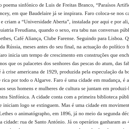
 poema sinfónico de Luis de Freitas Branco, “Paraísos Artifi
ey, em que Baudelaire já se inspirara. Faro coloca-se nos 
criam a “Universidade Aberta”, instalada por aqui e por ali,
uiatria Freudiana, quando o sexo, era tabu nas conversas públ
 Lethes, Café Aliança, Clube Farense. Seguindo para Lisboa. 
 Rússia, meses antes do seu final, na actuação do político f
Faro inicia um tempo de crescimento em construções que ench
nos que os palacetes dos senhores das pescas do atum, das fab
 à crise americana de 1929, produzida pela especulação da bo
 rica por todo o Algarve. Faro é uma cidade em mudança, é a 
os seus homens e mulheres de cultura se juntam em produzi-la.
tra Sinfónica. A cidade conta com a primeira biblioteca púb
 se iniciam logo se extinguem. Mas é uma cidade em movimento
lo Lethes o animatógrapho, em 1896, já no meio da segunda 
da cidade: rua de Santo António. Já os operários ganharam as