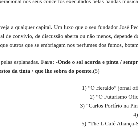
operacional nos seus concertos executados pelas bandas musica
eja a qualquer capital. Um luxo que o seu fundador José Ped
cal de convívio, de discussão aberta ou não menos, depende d
do que outros que se embriagam nos perfumes dos fumos, botam
, pelas esplanadas.
Faro: -Onde o sol acorda e pinta / sempr
estos da tinta / que lhe sobra do poente.
(5)
1) “O Heraldo” jornal of
2) “O Futurismo Ofi
3) “Carlos Porfírio na P
4
5) “The L Café Aliança-S