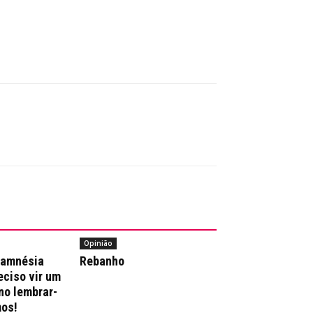
Opinião
 amnésia
Rebanho
reciso vir um
no lembrar-
os!