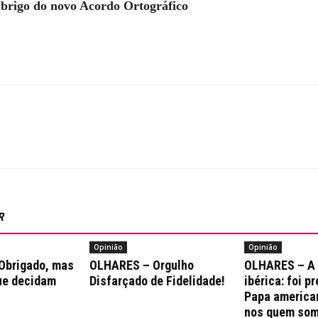
 abrigo do novo Acordo Ortográfico
R
Opinião
Opinião
Obrigado, mas
OLHARES – Orgulho
OLHARES – A
ue decidam
Disfarçado de Fidelidade!
ibérica: foi p
Papa america
nos quem som