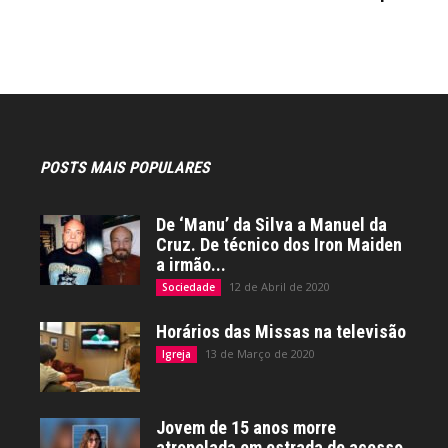
POSTS MAIS POPULARES
De ‘Manu’ da Silva a Manuel da
Cruz. De técnico dos Iron Maiden
a irmão...
12 de Abril de 2020
Sociedade
Horários das Missas na televisão
13 de Março de 2020
Igreja
Jovem de 15 anos morre
atropelada em estrada de acesso