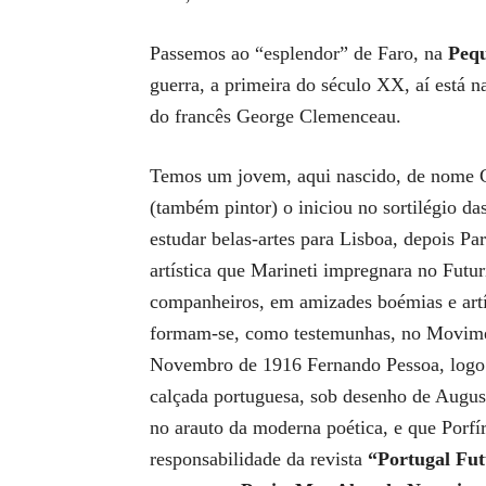
Passemos ao “esplendor” de Faro, na
Peq
guerra, a primeira do século XX, aí está 
do francês George Clemenceau.
Temos um jovem, aqui nascido, de nome Car
(também pintor) o iniciou no sortilégio da
estudar belas-artes para Lisboa, depois Pa
artística que Marineti impregnara no Futu
companheiros, em amizades boémias e artís
formam-se, como testemunhas, no Movimen
Novembro de 1916 Fernando Pessoa, logo
calçada portuguesa, sob desenho de Augus
no arauto da moderna poética, e que Porfí
responsabilidade da revista
“Portugal Fut