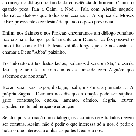
a começar o diálogo no fundo da consciência do homem. Chama-o
quando peca, fala a Caim, a Noé… Fala com Abraão naquele
dramático diálogo que todos conhecemos… A súplica de Moisés
talvez provocante e contestatária quando o povo prevaricou…
Enfim, nos Salmos e nos Profetas encontramos um diálogo contínuo
nos ensina a dialogar perfeitamente com Deus e nos faz possível o
trato filial com o Pai. E Jesus vai tão longe que até nos ensina a
chamar a Deus "Abba" paizinho.
Por tudo isto e à luz destes factos, podemos dizer com Sta, Teresa de
Jesus que orar é "tratar assuntos de amizade com Alguém que
sabemos que nos ama".
Rezar, será, pois, expor, dialogar, pedir, insistir e argumentar… A
própria Sagrada Escritura nos diz que a oração pode ser súplica,
grito, contestação, queixa, lamento, cântico, alegria, louvor,
agradecimento, admiração e adoração.
Sendo, pois, a oração um diálogo, os assuntos nele tratados devem
ser comuns. Assim, não é pedir o que interessa só a nós; é pedir e
tratar o que interessa a ambas as partes Deus e a nós.