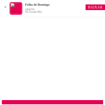
Folha do Domingo
BAIXAR
✕
GRÁTIS
Na Google Play