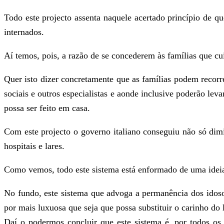
Todo este projecto assenta naquele acertado princípio de q
internados.
Aí temos, pois, a razão de se concederem às famílias que c
Quer isto dizer concretamente que as famílias podem recorre
sociais e outros especialistas e aonde inclusive poderão le
possa ser feito em casa.
Com este projecto o governo italiano conseguiu não só di
hospitais e lares.
Como vemos, todo este sistema está enformado de uma ideia 
No fundo, este sistema que advoga a permanência dos idosos
por mais luxuosa que seja que possa substituir o carinho do
Daí o podermos concluir que este sistema é, por todos os