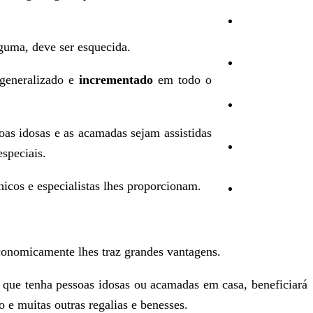
Cultura
guma, deve ser esquecida.
Ambiente
 generalizado e
incrementado
em todo o
Desporto
oas idosas e as acamadas sejam assistidas
Opinião
speciais.
icos e especialistas lhes proporcionam.
Vídeos
economicamente lhes traz grandes vantagens.
a que tenha pessoas idosas ou acamadas em casa, beneficiará
 e muitas outras regalias e benesses.