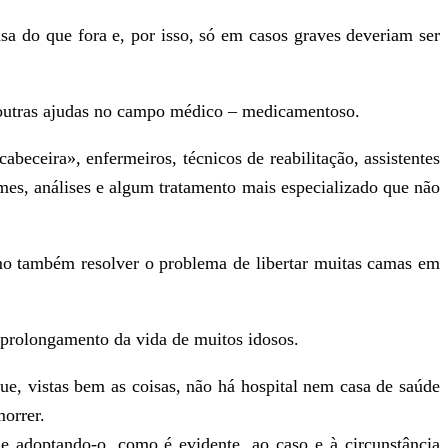
sa do que fora e, por isso, só em casos graves deveriam ser
e outras ajudas no campo médico – medicamentoso.
beceira», enfermeiros, técnicos de reabilitação, assistentes
ames, análises e algum tratamento mais especializado que não
mo também resolver o problema de libertar muitas camas em
 prolongamento da vida de muitos idosos.
ue, vistas bem as coisas, não há hospital nem casa de saúde
morrer.
e adoptando-o, como é evidente, ao caso e à circunstância