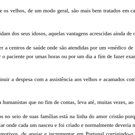
ue os velhos, de um modo geral, são mais bem tratados em ca
uidam dos seus idosos, aquelas vantagens acrescidas ainda d
r a centros de saúde onde são atendidas por um «médico de ca
var o paciente por umas horas ou por um dia a fim de fazer ex
minuir a despesa com a assistência aos velhos e acamados co
humanistas que no fim de contas, leva até, muitas vezes, ao
 no seio de suas famílias está na linha do amor cristão porq
 lar onde cada um nasceu e foi criado e normalmente deveria 
 motivos, de apoiar e incrementar em Portugal corrigindo-o 