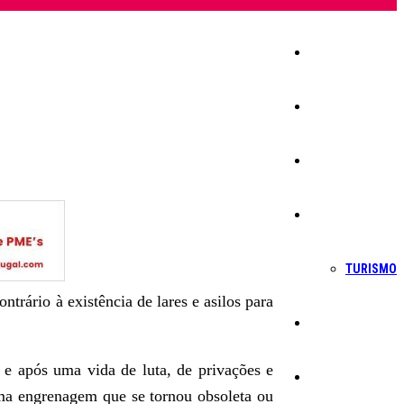
Início
Igreja
Sociedade
Economia
TURISMO
rário à existência de lares e asilos para
Política
 e após uma vida de luta, de privações e
Educação
uma engrenagem que se tornou obsoleta ou