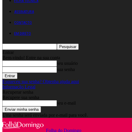
FICHA TÉCNICA
ASSINATURA
CONTACTO
EM DIRETO
Entrar
Bem-vindo! Entre na sua conta
seu usuário
sua senha
Esqueceu sua senha? Obtenha ajuda aqui
Informação Legal
Recuperar senha
Recupere sua senha
seu e-mail
Uma senha será enviada por e-mail para você.
Folha do Domingo