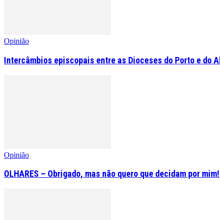
Opinião
Intercâmbios episcopais entre as Dioceses do Porto e do A
Opinião
OLHARES – Obrigado, mas não quero que decidam por mim!