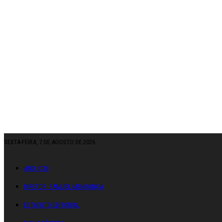
SEXTA-FEIRA, 7 DE AGOSTO DE 2026
ANO: CXII
DIRETOR: SAMUEL MENDONÇA
ESTATUTO EDITORIAL