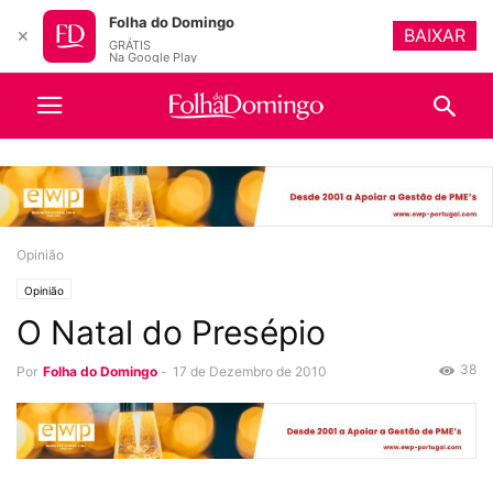
Folha do Domingo
BAIXAR
✕
GRÁTIS
Na Google Play
Opinião
Opinião
O Natal do Presépio
38
Por
Folha do Domingo
-
17 de Dezembro de 2010