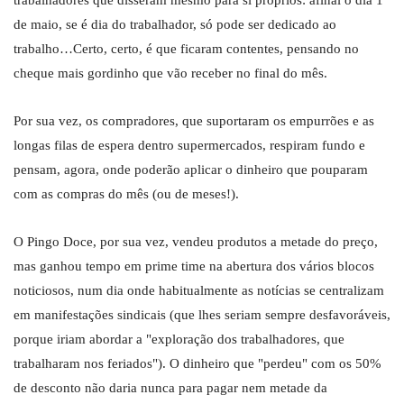
trabalhadores que disseram mesmo para si próprios: afinal o dia 1
de maio, se é dia do trabalhador, só pode ser dedicado ao
trabalho…Certo, certo, é que ficaram contentes, pensando no
cheque mais gordinho que vão receber no final do mês.
Por sua vez, os compradores, que suportaram os empurrões e as
longas filas de espera dentro supermercados, respiram fundo e
pensam, agora, onde poderão aplicar o dinheiro que pouparam
com as compras do mês (ou de meses!).
O Pingo Doce, por sua vez, vendeu produtos a metade do preço,
mas ganhou tempo em prime time na abertura dos vários blocos
noticiosos, num dia onde habitualmente as notícias se centralizam
em manifestações sindicais (que lhes seriam sempre desfavoráveis,
porque iriam abordar a "exploração dos trabalhadores, que
trabalharam nos feriados"). O dinheiro que "perdeu" com os 50%
de desconto não daria nunca para pagar nem metade da