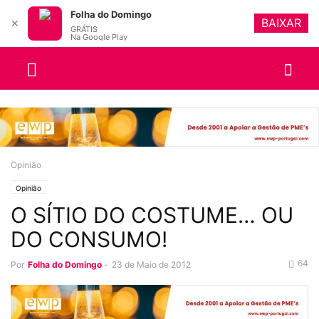
Folha do Domingo
BAIXAR
✕
GRÁTIS
Na Google Play
Opinião
Opinião
O SÍTIO DO COSTUME… OU
DO CONSUMO!
64
Por
Folha do Domingo
-
23 de Maio de 2012